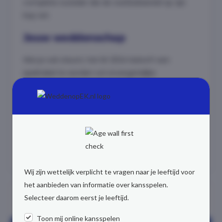
complete outsider die de voetbalwereld op zijn
kop zet.
Jouw weddenschap
Wie je ook steunt, het EK 2024 belooft een
spektakel te worden vol onvergetelijke
momenten. Kijk je al uit naar het plaatsen van je
weddenschap? Blijf onze site volgen voor de
laatste odds en analyses, en wie weet pak jij straks
grote winst met jouw voorspelling van de EK-
kampioen!
Wij zijn wettelijk verplicht te vragen naar je leeftijd voor
het aanbieden van informatie over kansspelen.
Selecteer daarom eerst je leeftijd.
Toon mij online kansspelen