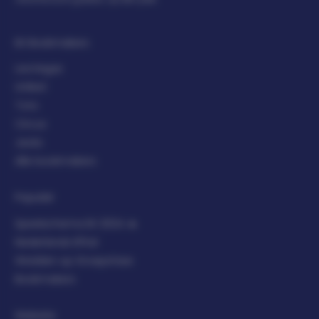
EK Bookmakers
LeoVegas
Unibet
Toto
Circus
Jacks
Alle bookmakers
Populair
Speelschema EK 2024 🔥
Nederlands Elftal
Wedden op Groepsfase
Bookmakers
Website