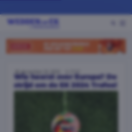
december 22, 2023
17:27
Wie heerst over Europa? De
strijd om de EK 2024 Trofee!