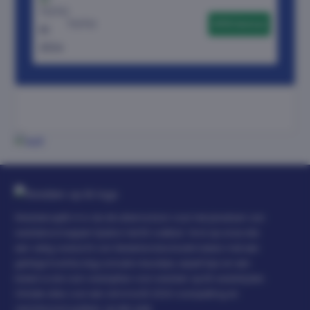
TOTO
€50 bonus
WeddenopEK.nl is de dé ultieme bron voor het plaatsen van
weddenschappen tijdens het EK voetbal. Vind op onze site
een veilig overzicht van Nederlandse bookmakers met een
geldige licentie, krijg actuele nieuwtjes, expert tips en een
breed scala aan wedopties voor wedden op EK wedstrijden.
Ontdek alles voor een slimme EK 2024 voorspelling en
verantwoord gokken, op één plek.