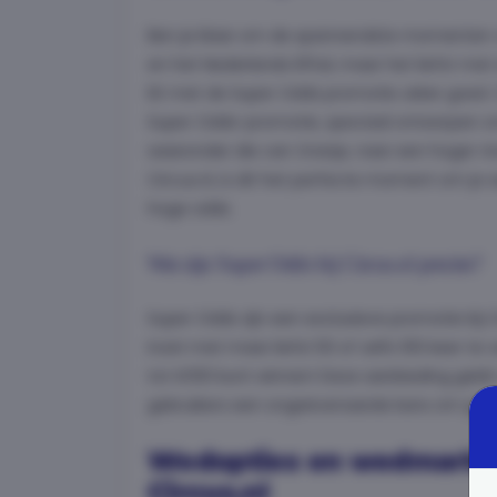
Ben je klaar om de spannendste momenten va
en het Nederlands Elftal, maar het liefst met 
EK met de Super Odds promotie zeker goed. C
Super Odds-promotie, speciaal ontworpen om 
waaronder die van Oranje, naar een hoger nive
Circus.nl, is dit het perfecte moment om je
hoge odds.
Wat zijn Super Odds bij Circus.nl precies?
Super Odds zijn een exclusieve promotie bij C
inzet met maar liefst 50 of zelfs 100 keer te 
tot €100 kunt winnen! Deze aanbieding geldt
gebruikers een ongeëvenaarde kans om groo
Wedopties en wedmarkte
Circus.nl