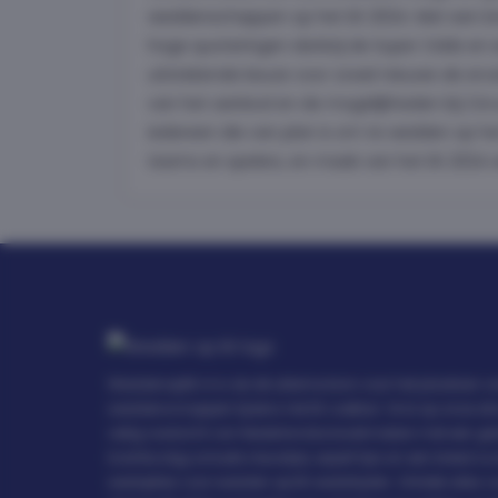
weddenschappen op het EK 2024. Met een br
hoge quoteringen dankzij de Super Odds en ee
uitstekende keuze voor zowel nieuwe als erva
van het aanbod en de mogelijkheden bij Cir
iedereen die van plan is om te wedden op het 
teams en spelers, en maak van het EK 2024 e
WeddenopEK.nl is de dé ultieme bron voor het plaatsen v
weddenschappen tijdens het EK voetbal. Vind op onze sit
veilig overzicht van Nederlandse bookmakers met een ge
licentie, krijg actuele nieuwtjes, expert tips en een breed s
wedopties voor wedden op EK wedstrijden. Ontdek alles v