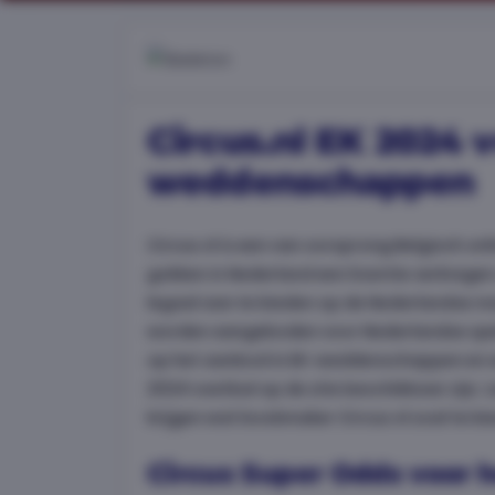
Circus.nl EK 2024 
weddenschappen
Circus.nl is een van oorsprong Belgisch onl
gokken in Nederland een licentie verkreg
legaal aan te bieden op de Nederlandse mark
worden aangeboden voor Nederlandse spel
op het aanbod in EK-weddenschappen en 
2024 voetbal op de site beschikbaar zijn. 
krijgen wat bookmaker Circus.nl zoal te bi
Circus Super Odds voor 