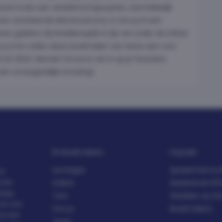
eed scala aan weddenschapsopties, aantrekkelijk
n uitstekende klantenservice, is Circus.nl een
ren gokkers. Bij WeddenopEK.nl zijn we onder de indruk
cus.nl en raden deze bookmaker van harte aan voor
EK 2024. Bezoek Circus.nl, zet in op je favoriete
en onvergetelijke ervaring!
EK Bookmakers
Populair
LeoVegas
Speelschema E
an
e een
Unibet
Nederlands Elft
ldige
Toto
Wedden op Gr
cala aan
Circus
Bookmakers
oor een
Jacks