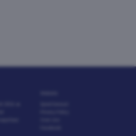
Website
K 2024 🔥
Speel bewust
al
Privacy Policy
oepsfase
Over ons
Facebook