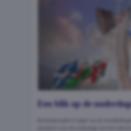
Een blik op de underdog
Bij WeddenopEK.nl volgen we de ontwikkelinge
aandacht voor de underdogs van het toernoo