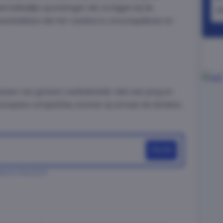
trekkelijke quoteringen die ze krijgen bij de
kanshebbers die het voetbal zo onvoorspelbaar en
assen van grotere voetbalnatiën. Met een jong en
Europese competities, kunnen zij zomaar de donkere
151.00
ken jou? Stop op tijd. 18+