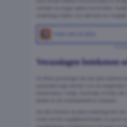
Deze landen hebben het potentieel om de ge
verhalen te zorgen tijdens het EK 2024. Terwij
underdogs strijden voor elke kans en mogelij
Polen wint EK 2024
Wat kost gok
Verassingen betekenen o
De flinke quoteringen die aan deze deelnem
potentiële hoge winsten voor de waaghalzen 
Denemarken, Turkije, Oostenrijk, of Polen, el
bieden en de voetbalwereld te verbazen.
Het slim inzetten op deze underdogs kan niet
maar ook de mogelijkheid bieden om groot te
ontwikkelingen nauwlettend in de gaten en b