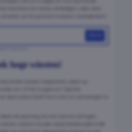
vestigde orde uit te dagen en voor spannende
l de favorieten hun status verdedigen, zullen deze
k verrassen op het grootste Europese voetbalpodium.
251.00
ken jou? Stop op tijd. 18+
ok hoge winsten!
ende landen worden toegewezen, wijzen op
onder ons. Of het nu gaat om Tsjechië,
k van deze teams heeft het in zich om verrassingen te
 alleen de spanning van het toernooi verhogen,
 winnen. Daarom houden wij bij WeddenopEK.nl alle
ieden we onze lezers diepgaande analyses en tips