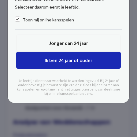
Andraž Šporar scoort de meeste
Selecteer daarom eerst je leeftijd.
doelpunten voor Slovenië
: 7.50
Josip Iličić scoort de meeste doelpunten
Toon mij online kansspelen
voor Slovenië
: 10.00
Jan Mlakar scoort de meeste doelpunten
voor Slovenië
: 12.00
Jonger dan 24 jaar
Benjamin Verbič scoort de meeste
doelpunten voor Slovenië
: 13.00
Ik ben 24 jaar of ouder
Zan Vipotnik scoort de meeste doelpunten
voor Slovenië
: 15.00
Je leeftijd dient naar waarheid te worden ingevuld. Bij 24 jaar of
Miha Zajc scoort de meeste doelpunten
ouder bevestig je bewust te zijn van de risico's bij deelname aan
kansspelen en op dit moment niet uitgesloten bent van deelname
voor Slovenië
: 15.00
bij online kansspelaanbieders.
Adam Gnezda Čerin scoort de meeste
doelpunten voor Slovenië
: 17.00
Analyse van Weddenschappen
Doelpuntenmakers