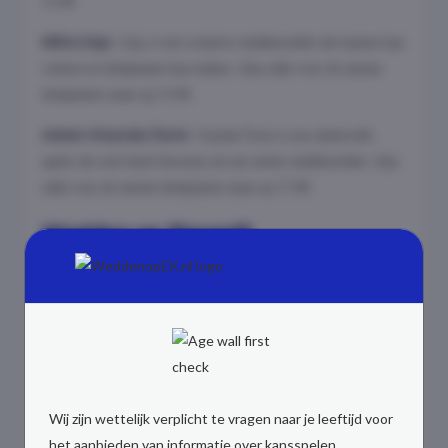
15.00.
Miha Zajc
: Zajc is een creatieve middenvelder die kansen kan
creëren en doelpunten kan maken. Zijn odds voor de meeste
doelpunten staan op 15.00.
Adam Gnezda Čerin
: Gnezda Čerin is een talentvolle
speler die zich heeft bewezen als een sterke middenvelder. Zijn
odds voor de meeste doelpunten staan op 17.00.
Wedden op Slovenië
Slovenië biedt tal van interessante weddenschapsmogelijkheden
tijdens het EK 2024. Hoewel ze niet tot de topfavorieten
behoren, kunnen ze voor verrassingen zorgen. Hier zijn enkele
weddenschappen en odds om in overweging te nemen:
Benjamin Šeško scoort de meeste
Wij zijn wettelijk verplicht te vragen naar je leeftijd voor
doelpunten voor Slovenië
: 3.50
het aanbieden van informatie over kansspelen.