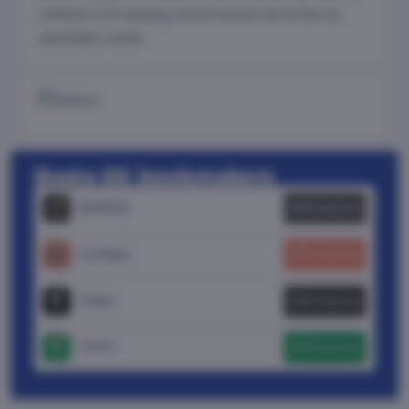
combineer je de spanning van het toernooi met de kans op
aanzienlijke winsten.
Beste EK bookmakers
€50 bonus
BetMGM
€50 bonus
LeoVegas
€50 bonus
Unibet
€50 bonus
TOTO