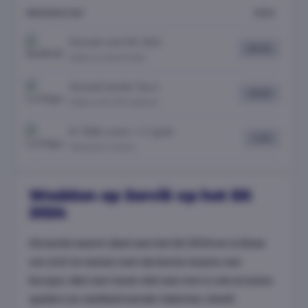
WEDDENSCHAP
ODDS
Slovenië wint EK 2024
151.00
Wedden op toernooiwinnaar
Slovenië bereikt Top 4
26.00
Wedden op EK 2024 eindpositie
B. Šeško scoort +1.5 goals
2.00
Totaal goals in toernooi
Wedden op Servië op het EK
2024
Slovenië neemt deel aan het EK 2024 en is klaar
om zich te meten met de beste teams van
Europa. Met een team dat een mix is van ervaren
spelers en veelbelovende talenten, biedt