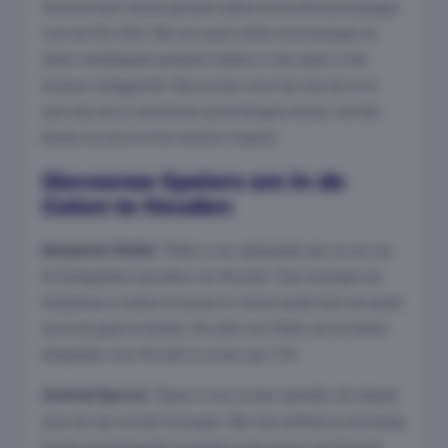
Slovenië heeft indruk gemaakt tijdens de kwalificatiecampagne
voor het EK 2024. Met een aantal solide overwinningen en
sterke verdedigende prestaties hebben ze hun plaats in het
toernooi veiliggesteld. Hun recente vorm laat zien dat ze in
staat zijn om te concurreren op het hoogste niveau, wat hun
kansen op succes in het toernooi vergroot.
Sloveense Spelers om in de
Gaten te Houden
Benjamin Šeško
: Šeško is een opkomende ster en een van
de belangrijkste aanvallers van Slovenië. Zijn vermogen om
doelpunten te maken en kansen te creëren maakt hem een speler
om in de gaten te houden. De odds voor Šeško om de meeste
doelpunten voor Slovenië te scoren zijn 3.50.
Andraž Šporar
: Šporar is een ervaren aanvaller die bekend
staat om zijn scorend vermogen. Met zijn snelheid en afwerking
kan hij een belangrijke rol spelen in het succes van Slovenië.