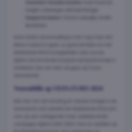
Assistent-bondscoaches:
Erwin Koeman,
Dwight Lodeweges, Michael Reiziger
Keeperstrainers:
Patrick Lodewijks, Khalid
Benlahsen
Deze sterke samenstelling is met nog maar een
kleine maand te gaan, zo goed als klaar om het
Nederlands Elftal te begeleiden naar succes
tijdens het komende Europees kampioenschap in
Duitsland, wat van start zal gaan op 14 juni
aanstaande.
Vooruitblik op UEFA EURO 2024
Met een mix van ervaring en nieuwe energie in de
technische staf, bereidt het Nederlands Elftal zich
voor op een uitdagende maar veelbelovende
campagne tijdens EURO 2024. Fans en wedden op
EK-liefhebbers kunnen zich verheugen op