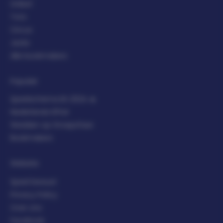
Unibet
Toto
Circus
Jacks
Alle bookmakers
Populair
Speelschema EK 2024 🔥
Nederlands Elftal
Wedden op Groepsfase
Bookmakers
Website
Speel bewust
Privacy Policy
Over ons
Facebook