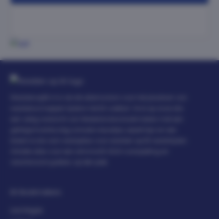
WeddenopEK.nl is de dé ultieme bron voor het plaatsen van
weddenschappen tijdens het EK voetbal. Vind op onze site
een veilig overzicht van Nederlandse bookmakers met een
geldige licentie, krijg actuele nieuwtjes, expert tips en een
breed scala aan wedopties voor wedden op EK wedstrijden.
Ontdek alles voor een slimme EK 2024 voorspelling en
verantwoord gokken, op één plek.
EK Bookmakers
LeoVegas