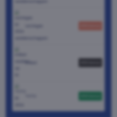
LeoVegas
€50 bonus
Unibet
€50 bonus
TOTO
€50 bonus