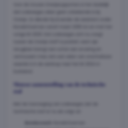
Voor de trouwe Oranjesupporters is het duidelijk
dat Lodeweges zeker geen onbekende is bij
Oranje. Zo diende hij al eerder als assistent onder
Ronald Koeman vanaf maart 2018 tot en met het
vorige EK 2020. Dat Lodeweges zich nu voegt
tussen de Oranje staff is positief, want zijn
terugkeer brengt een schat aan ervaring en
vertrouwen mee, iets wat zeker van onschatbare
waarde is in de aanloop naar het EK 2024 in
Duitsland.
Nieuwe samenstelling van de technische
staf
Met de toevoeging van Lodeweges ziet de
technische staf er nu als volgt uit:
Bondscoach:
Ronald Koeman