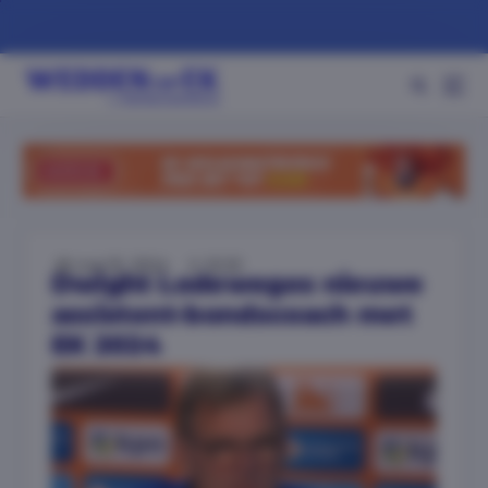
mei 15, 2024
10:33
Dwight Lodeweges nieuwe
assistent-bondscoach met
EK 2024