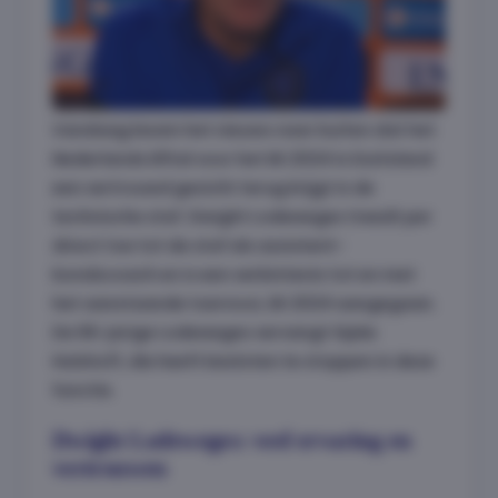
Vandaag kwam het nieuws naar buiten dat het
Nederlands Elftal voor het EK 2024 in Duitsland
een vertrouwd gezicht terug krijgt in de
technische staf. Dwight Lodeweges treedt per
direct toe tot de staf als assistent-
bondscoach en is een verbintenis tot en met
het aanstaande toernooi, EK 2024 aangegaan.
De 66-jarige Lodeweges vervangt Sipke
Hulshoff, die heeft besloten te stoppen in deze
functie.
Dwight Lodeweges: veel ervaring en
vertrouwen