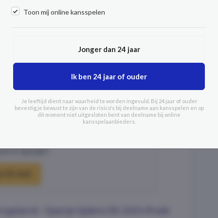
anje wint of de wedstrijd eindigt in een
Toon mij online kansspelen
 odds zijn redelijk gebalanceerd:
Jonger dan 24 jaar
ario waarin niet beide teams scoren, blijft het een
Ik ben 24 jaar of ouder
e kwaliteiten van beide ploegen.
Je leeftijd dient naar waarheid te worden ingevuld. Bij 24 jaar of ouder
 EK 2024 Finale Promotie
bevestig je bewust te zijn van de risico's bij deelname aan kansspelen en op
dit moment niet uitgesloten bent van deelname bij online
kansspelaanbieders.
clusieve EK 2024 finale deal bij BetMGM.
 je inleg bij voorspellen EK winnaar:
nd of Spanje?
m EK deal!
geland – Spanje tijdens EK 2024 finale