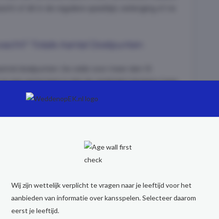
ht of dit in de reguliere speeltijd, verlenging of na
wacht? Totale Aantal Doelpunten
aantal doelpunten. De odds voor meer dan 1.5
 er een grote kans is dat de wedstrijd minstens twee
 de odds voor minder dan 1.5 doelpunten op 2.65,
ren
van de waarschijnlijkheden:
Wij zijn wettelijk verplicht te vragen naar je leeftijd voor het
aanbieden van informatie over kansspelen. Selecteer daarom
eerst je leeftijd.