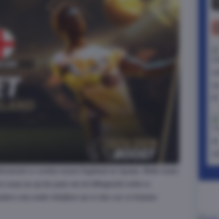
Finale 🏆
nfrontatie te worden tussen Engeland en Spanje. Beide teams
n staan nu op het punt om de felbegeerde trofee te
akers eens nader bekijken om te zien wat we kunnen