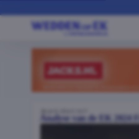
juli 13, 2024
04:17
Analyse van de EK 2024 F