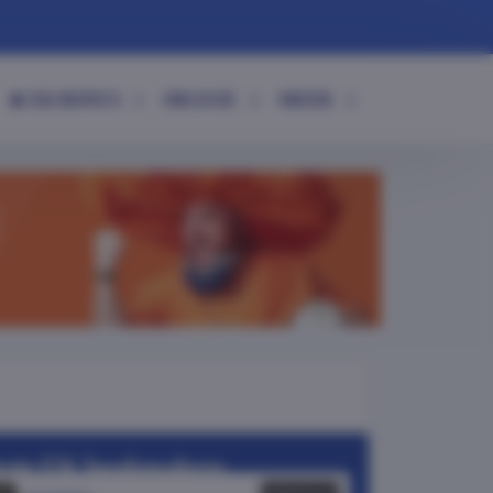
🔥 EK BONUS
ORANJE
MEER
EK 2024 Bonussen
BetMGM
Definitieve Oranje-selectie
Nieuws
EK 2024 Promoties
Wedstrategieën
and
EK 2024 Odds Boosts
Wedtips
Groep A
ijk
Alle EK Winnaars
Groep B
Engeland
Groep C
Denemarken
es
Groep D
Duitsland
este EK bookmakers
Groep F