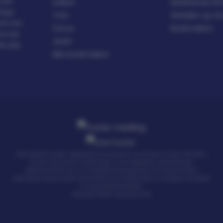
e een
Unibet
Nederlands Elft
ldige
Toto
Wedden op Gr
cala aan
Circus
Bookmakers
oor een
Jacks
én plek.
Alle bookmakers
Deze website is alleen toegankelijk voor personen van 24 jaar en ouder. Het delen
van de inhoud met minderjarigen is niet toegestaan. Deze site bevat
advertentielinks. Wij zijn niet gelieerd op enige wijze met UEFA of andere
organisaties. Deze site dient als entertainment doeleinde en is zelf geen aanbieder
van sportweddenschappen.
Copyright © 2026 · Powered by VGN