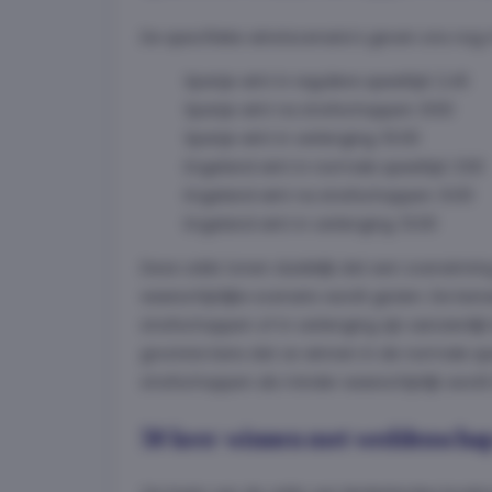
De specifieke winstscenario’s geven ons nog 
Spanje wint in reguliere speeltijd: 2.45
Spanje wint na strafschoppen: 8.50
Spanje wint in verlenging: 10.00
Engeland wint in normale speeltijd: 3.50
Engeland wint na strafschoppen: 9.00
Engeland wint in verlenging: 13.00
Deze odds tonen duidelijk dat een overwinning
waarschijnlijke scenario wordt gezien. De ka
strafschoppen of in verlenging zijn aanzienlijk
grootste kans dat ze winnen in de normale spee
strafschoppen als minder waarschijnlijk word
50 keer winnen met weddenschap